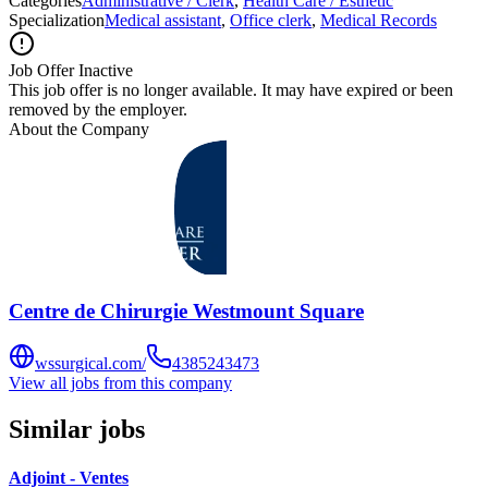
Categories
Administrative / Clerk
,
Health Care / Esthetic
Specialization
Medical assistant
,
Office clerk
,
Medical Records
Job Offer Inactive
This job offer is no longer available. It may have expired or been
removed by the employer.
About the Company
Centre de Chirurgie Westmount Square
wssurgical.com/
4385243473
View all jobs from this company
Similar jobs
Adjoint - Ventes