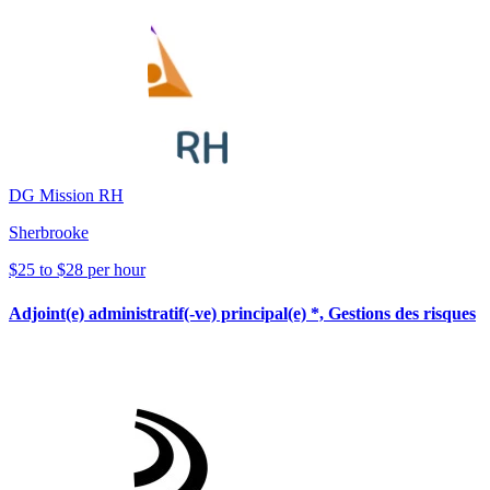
DG Mission RH
Sherbrooke
$25 to $28 per hour
Adjoint(e) administratif(-ve) principal(e) *, Gestions des risques