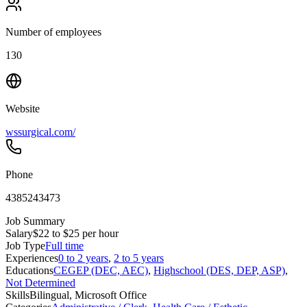
Number of employees
130
Website
wssurgical.com/
Phone
4385243473
Job Summary
Salary
$22 to $25 per hour
Job Type
Full time
Experiences
0 to 2 years
,
2 to 5 years
Educations
CEGEP (DEC, AEC)
,
Highschool (DES, DEP, ASP)
,
Not Determined
Skills
Bilingual, Microsoft Office