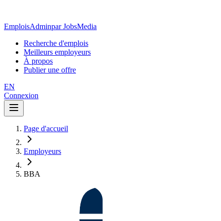
EmploisAdmin
par JobsMedia
Recherche d'emplois
Meilleurs employeurs
À propos
Publier une offre
EN
Connexion
Page d'accueil
Employeurs
BBA