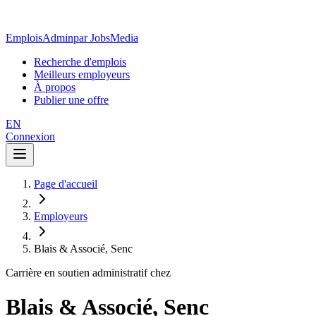
EmploisAdmin
par JobsMedia
Recherche d'emplois
Meilleurs employeurs
À propos
Publier une offre
EN
Connexion
Page d'accueil
Employeurs
Blais & Associé, Senc
Carrière en soutien administratif chez
Blais & Associé, Senc