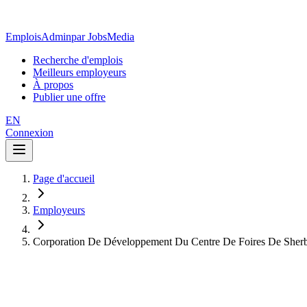
EmploisAdmin
par JobsMedia
Recherche d'emplois
Meilleurs employeurs
À propos
Publier une offre
EN
Connexion
Page d'accueil
Employeurs
Corporation De Développement Du Centre De Foires De Sher