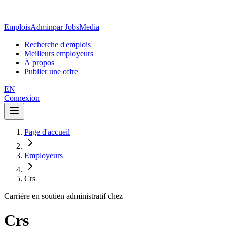
EmploisAdmin
par JobsMedia
Recherche d'emplois
Meilleurs employeurs
À propos
Publier une offre
EN
Connexion
Page d'accueil
Employeurs
Crs
Carrière en soutien administratif chez
Crs