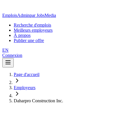
EmploisAdmin
par JobsMedia
Recherche d'emplois
Meilleurs employeurs
À propos
Publier une offre
EN
Connexion
Page d'accueil
Employeurs
Daharpro Construction Inc.