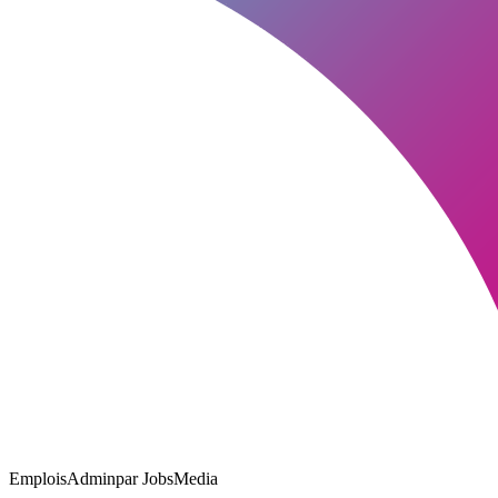
EmploisAdmin
par JobsMedia