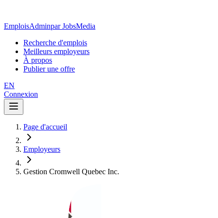
EmploisAdmin
par JobsMedia
Recherche d'emplois
Meilleurs employeurs
À propos
Publier une offre
EN
Connexion
Page d'accueil
Employeurs
Gestion Cromwell Quebec Inc.