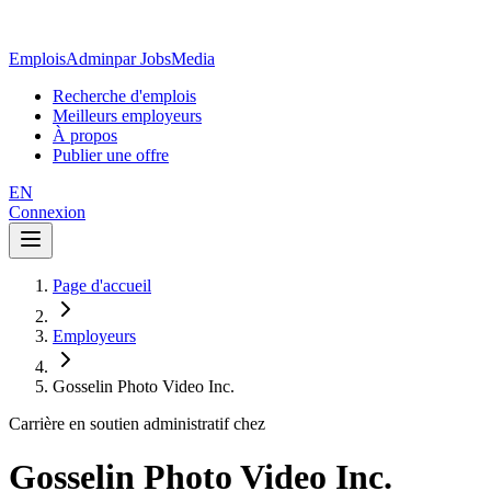
EmploisAdmin
par JobsMedia
Recherche d'emplois
Meilleurs employeurs
À propos
Publier une offre
EN
Connexion
Page d'accueil
Employeurs
Gosselin Photo Video Inc.
Carrière en soutien administratif chez
Gosselin Photo Video Inc.