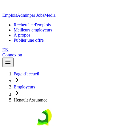
EmploisAdmin
par JobsMedia
Recherche d'emplois
Meilleurs employeurs
À propos
Publier une offre
EN
Connexion
Page d'accueil
Employeurs
Henault Assurance