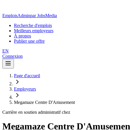
EmploisAdmin
par JobsMedia
Recherche d'emplois
Meilleurs employeurs
À propos
Publier une offre
EN
Connexion
Page d'accueil
Employeurs
Megamaze Centre D'Amusement
Carrière en soutien administratif chez
Megamaze Centre D'Amusemen