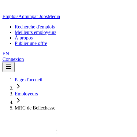
EmploisAdmin
par JobsMedia
Recherche d'emplois
Meilleurs employeurs
À propos
Publier une offre
EN
Connexion
Page d'accueil
Employeurs
MRC de Bellechasse