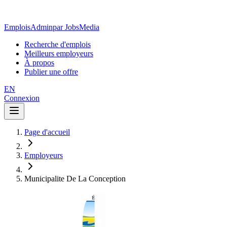
EmploisAdmin
par JobsMedia
Recherche d'emplois
Meilleurs employeurs
À propos
Publier une offre
EN
Connexion
Page d'accueil
Employeurs
Municipalite De La Conception