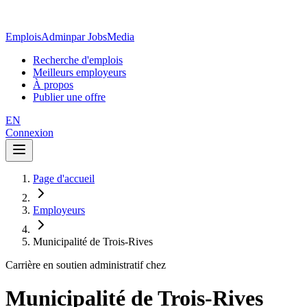
EmploisAdmin
par JobsMedia
Recherche d'emplois
Meilleurs employeurs
À propos
Publier une offre
EN
Connexion
Page d'accueil
Employeurs
Municipalité de Trois-Rives
Carrière en soutien administratif chez
Municipalité de Trois-Rives