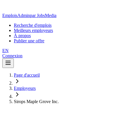
EmploisAdmin
par JobsMedia
Recherche d'emplois
Meilleurs employeurs
À propos
Publier une offre
EN
Connexion
Page d'accueil
Employeurs
Sirops Maple Grove Inc.