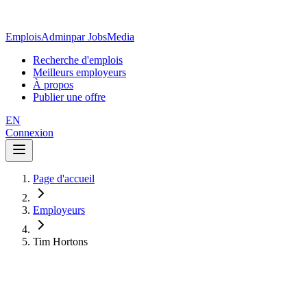
EmploisAdmin
par JobsMedia
Recherche d'emplois
Meilleurs employeurs
À propos
Publier une offre
EN
Connexion
Page d'accueil
Employeurs
Tim Hortons