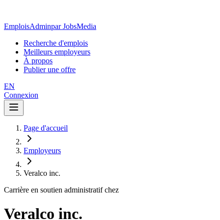
EmploisAdmin
par JobsMedia
Recherche d'emplois
Meilleurs employeurs
À propos
Publier une offre
EN
Connexion
Page d'accueil
Employeurs
Veralco inc.
Carrière en soutien administratif chez
Veralco inc.