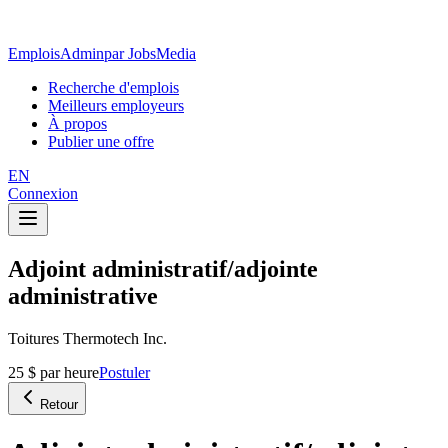
EmploisAdmin
par JobsMedia
Recherche d'emplois
Meilleurs employeurs
À propos
Publier une offre
EN
Connexion
Adjoint administratif/adjointe
administrative
Toitures Thermotech Inc.
25 $ par heure
Postuler
Retour