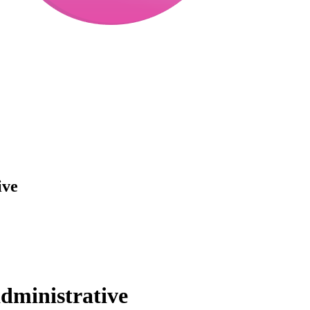
ive
administrative