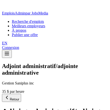
EmploisAdmin
par JobsMedia
Recherche d'emplois
Meilleurs employeurs
À propos
Publier une offre
EN
Connexion
Adjoint administratif/adjointe
administrative
Gestion Saniplus inc
35 $ par heure
Retour