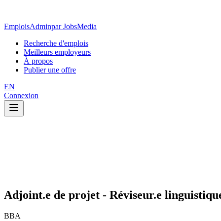
EmploisAdmin
par JobsMedia
Recherche d'emplois
Meilleurs employeurs
À propos
Publier une offre
EN
Connexion
Adjoint.e de projet - Réviseur.e linguistiqu
BBA