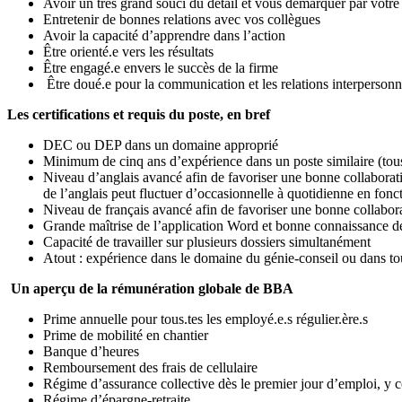
Avoir un très grand souci du détail et vous démarquer par votre 
Entretenir de bonnes relations avec vos collègues
Avoir la capacité d’apprendre dans l’action
Être orienté.e vers les résultats
Être engagé.e envers le succès de la firme
Être doué.e pour la communication et les relations interpersonn
Les certifications et requis du poste, en bref
DEC ou DEP dans un domaine approprié
Minimum de cinq ans d’expérience dans un poste similaire (tous
Niveau d’anglais avancé afin de favoriser une bonne collaboratio
de l’anglais peut fluctuer d’occasionnelle à quotidienne en fonc
Niveau de français avancé afin de favoriser une bonne collabor
Grande maîtrise de l’application Word et bonne connaissance d
Capacité de travailler sur plusieurs dossiers simultanément
Atout : expérience dans le domaine du génie-conseil ou dans tou
Un aperçu de la rémunération globale de BBA
Prime annuelle pour tous.tes les employé.e.s régulier.ère.s
Prime de mobilité en chantier
Banque d’heures
Remboursement des frais de cellulaire
Régime d’assurance collective dès le premier jour d’emploi, y 
Régime d’épargne-retraite