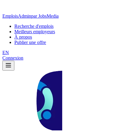
EmploisAdmin
par JobsMedia
Recherche d'emplois
Meilleurs employeurs
À propos
Publier une offre
EN
Connexion