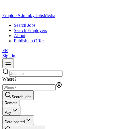
EmploisAdmin
by JobsMedia
Search Jobs
Search Employers
About
Publish an Offer
FR
Sign in
Where?
Search jobs
Remote
Pay
Date posted