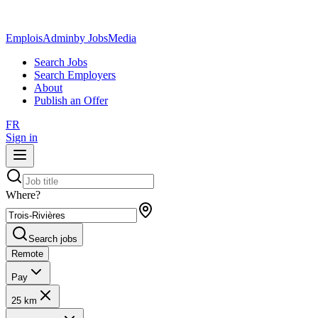
EmploisAdmin
by JobsMedia
Search Jobs
Search Employers
About
Publish an Offer
FR
Sign in
Where?
Search jobs
Remote
Pay
25 km