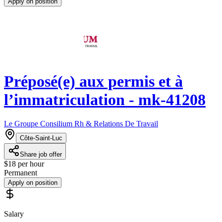
Apply on position
Préposé(e) aux permis et à
l’immatriculation - mk-41208
Le Groupe Consilium Rh & Relations De Travail
Côte-Saint-Luc
Share job offer
$18 per hour
Permanent
Apply on position
Salary