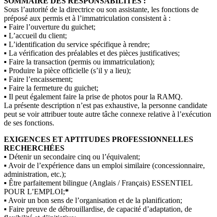
SOMMAIRE DES RESPONSABILITÉS :
Sous l’autorité de la directrice ou son assistante, les fonctions de
préposé aux permis et à l’immatriculation consistent à :
▪ Faire l’ouverture du guichet;
▪ L’accueil du client;
▪ L’identification du service spécifique à rendre;
▪ La vérification des préalables et des pièces justificatives;
▪ Faire la transaction (permis ou immatriculation);
▪ Produire la pièce officielle (s’il y a lieu);
▪ Faire l’encaissement;
▪ Faire la fermeture du guichet;
▪ Il peut également faire la prise de photos pour la RAMQ.
La présente description n’est pas exhaustive, la personne candidate
peut se voir attribuer toute autre tâche connexe relative à l’exécution
de ses fonctions.
EXIGENCES ET APTITUDES PROFESSIONNELLES
RECHERCHÉES
▪ Détenir un secondaire cinq ou l’équivalent;
▪ Avoir de l’expérience dans un emploi similaire (concessionnaire,
administration, etc.);
▪ Être parfaitement bilingue (Anglais / Français) ESSENTIEL
POUR L’EMPLOI;
*
▪ Avoir un bon sens de l’organisation et de la planification;
▪ Faire preuve de débrouillardise, de capacité d’adaptation, de