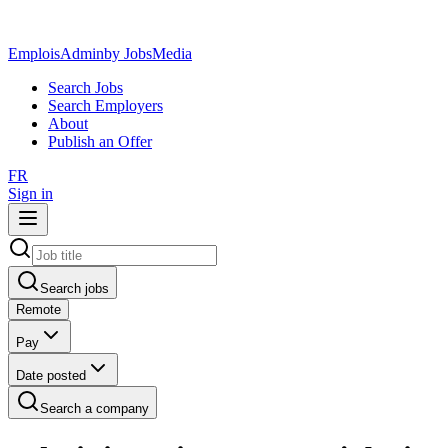
EmploisAdmin
by JobsMedia
Search Jobs
Search Employers
About
Publish an Offer
FR
Sign in
Search jobs
Remote
Pay
Date posted
Search a company