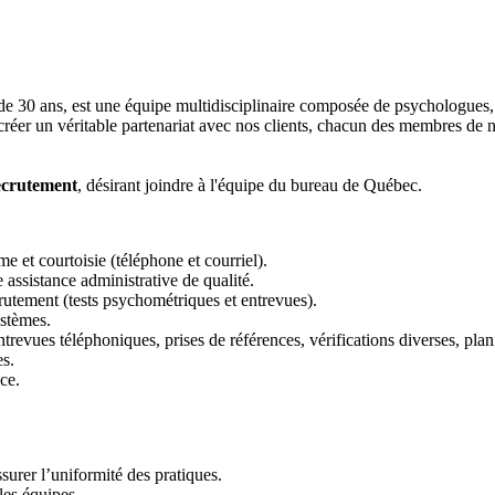
e 30 ans, est une équipe multidisciplinaire composée de psychologues, d
réer un véritable partenariat avec nos clients, chacun des membres de no
ecrutement
, désirant joindre à l'équipe du bureau de Québec.
me et courtoisie (téléphone et courriel).
e assistance administrative de qualité.
crutement (tests psychométriques et entrevues).
ystèmes.
entrevues téléphoniques, prises de références, vérifications diverses, pla
es.
ce.
surer l’uniformité des pratiques.
les équipes.