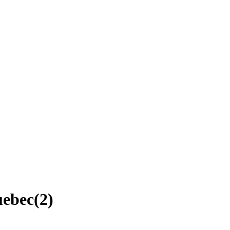
uebec
(
2
)