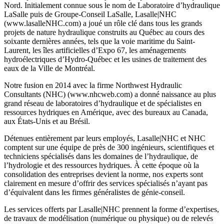
Nord. Initialement connue sous le nom de Laboratoire d’hydraulique
LaSalle puis de Groupe-Conseil LaSalle, Lasalle|NHC
(www.lasalleNHC.com) a joué un rôle clé dans tous les grands
projets de nature hydraulique construits au Québec au cours des
soixante dernières années, tels que la voie maritime du Saint-
Laurent, les îles artificielles d’Expo 67, les aménagements
hydroélectriques d’Hydro-Québec et les usines de traitement des
eaux de la Ville de Montréal.
Notre fusion en 2014 avec la firme Northwest Hydraulic
Consultants (NHC) (www.nhcweb.com) a donné naissance au plus
grand réseau de laboratoires d’hydraulique et de spécialistes en
ressources hydriques en Amérique, avec des bureaux au Canada,
aux États-Unis et au Brésil.
Détenues entièrement par leurs employés, Lasalle|NHC et NHC
comptent sur une équipe de près de 300 ingénieurs, scientifiques et
techniciens spécialisés dans les domaines de l’hydraulique, de
l’hydrologie et des ressources hydriques. À cette époque où la
consolidation des entreprises devient la norme, nos experts sont
clairement en mesure d’offrir des services spécialisés n’ayant pas
d’équivalent dans les firmes généralistes de génie-conseil.
Les services offerts par Lasalle|NHC prennent la forme d’expertises,
de travaux de modélisation (numérique ou physique) ou de relevés