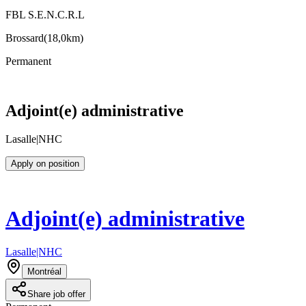
FBL S.E.N.C.R.L
Brossard
(
18,0km
)
Permanent
Adjoint(e) administrative
Lasalle|NHC
Apply on position
Adjoint(e) administrative
Lasalle|NHC
Montréal
Share job offer