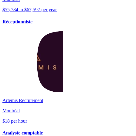
$55,784 to $67,597 per year
Réceptionniste
Artemis Recrutement
Montréal
$18 per hour
Analyste comptable