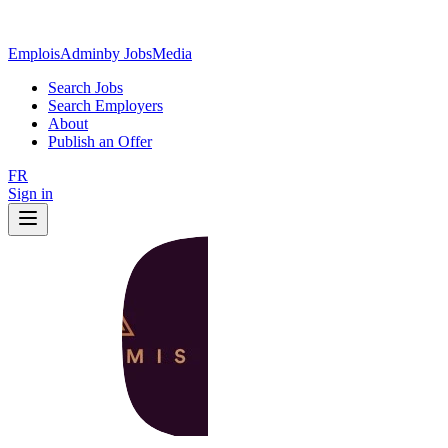
EmploisAdmin
by JobsMedia
Search Jobs
Search Employers
About
Publish an Offer
FR
Sign in