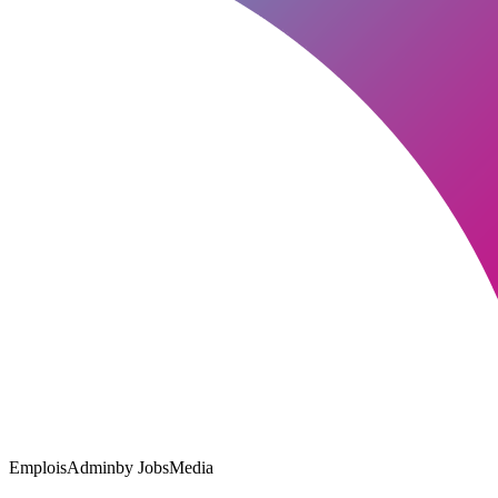
EmploisAdmin
by JobsMedia