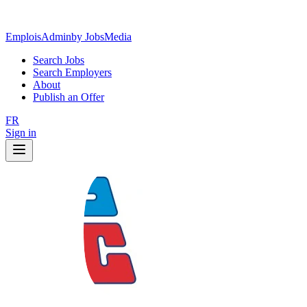
EmploisAdmin
by JobsMedia
Search Jobs
Search Employers
About
Publish an Offer
FR
Sign in