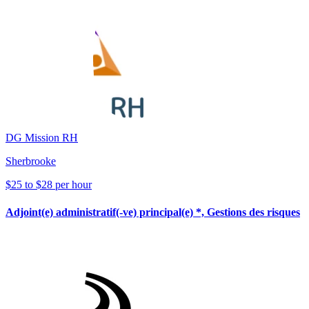
DG Mission RH
Sherbrooke
$25 to $28 per hour
Adjoint(e) administratif(-ve) principal(e) *, Gestions des risques