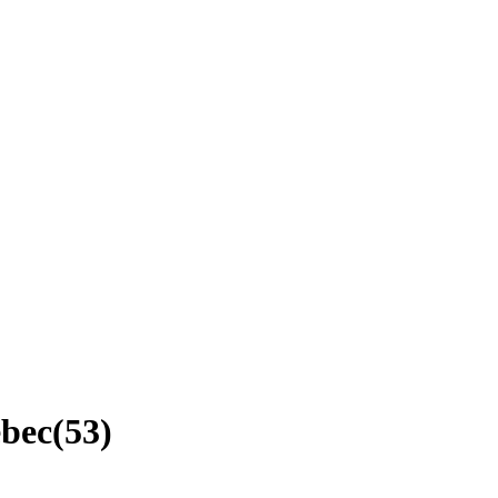
ébec
(
53
)