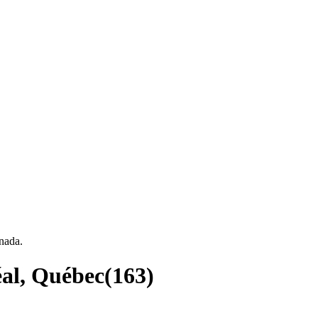
nada.
éal, Québec
(
163
)