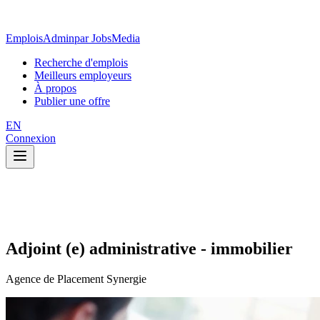
EmploisAdmin
par JobsMedia
Recherche d'emplois
Meilleurs employeurs
À propos
Publier une offre
EN
Connexion
Adjoint (e) administrative - immobilier
Agence de Placement Synergie