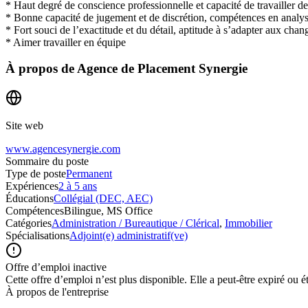
* Haut degré de conscience professionnelle et capacité de travailler 
* Bonne capacité de jugement et de discrétion, compétences en analys
* Fort souci de l’exactitude et du détail, aptitude à s’adapter aux cha
* Aimer travailler en équipe
À propos de
Agence de Placement Synergie
Site web
www.agencesynergie.com
Sommaire du poste
Type de poste
Permanent
Expériences
2 à 5 ans
Éducations
Collégial (DEC, AEC)
Compétences
Bilingue, MS Office
Catégories
Administration / Bureautique / Clérical
,
Immobilier
Spécialisations
Adjoint(e) administratif(ve)
Offre d’emploi inactive
Cette offre d’emploi n’est plus disponible. Elle a peut-être expiré ou é
À propos de l'entreprise