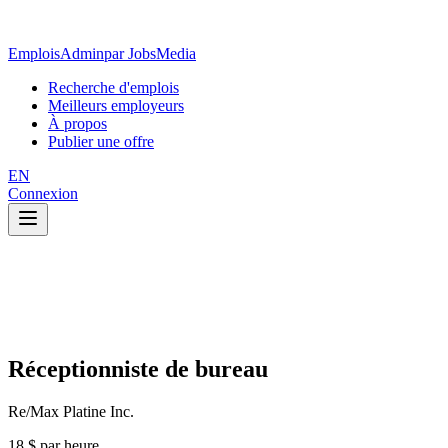
EmploisAdmin
par JobsMedia
Recherche d'emplois
Meilleurs employeurs
À propos
Publier une offre
EN
Connexion
Réceptionniste de bureau
Re/Max Platine Inc.
18 $ par heure