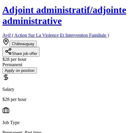
Adjoint administratif/adjointe
administrative
Avif ( Action Sur La Violence Et Intervention Familiale )
Châteauguay
Share job offer
$28 per hour
Permanent
Apply on position
Salary
$28 per hour
Job Type
Permanent, Part time