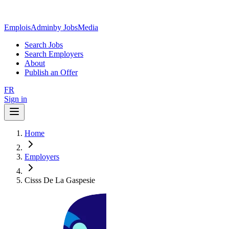
EmploisAdmin
by JobsMedia
Search Jobs
Search Employers
About
Publish an Offer
FR
Sign in
Home
Employers
Cisss De La Gaspesie