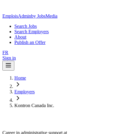
EmploisAdmin
by JobsMedia
Search Jobs
Search Employers
About
Publish an Offer
FR
Sign in
Home
Employers
Kontron Canada Inc.
Career in administrative support at