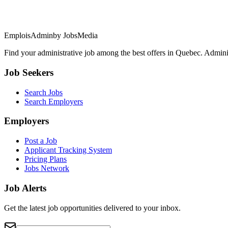
EmploisAdmin
by JobsMedia
Find your administrative job among the best offers in Quebec. Administ
Job Seekers
Search Jobs
Search Employers
Employers
Post a Job
Applicant Tracking System
Pricing Plans
Jobs Network
Job Alerts
Get the latest job opportunities delivered to your inbox.