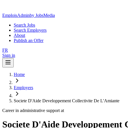
EmploisAdmin
by JobsMedia
Search Jobs
Search Employers
About
Publish an Offer
FR
Sign in
Home
Employers
Societe D'Aide Developpement Collectivite De L'Amiante
Career in administrative support at
Societe D'Aide Developpement C