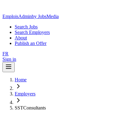
EmploisAdmin
by JobsMedia
Search Jobs
Search Employers
About
Publish an Offer
FR
Sign in
Home
Employers
SSTConsultants