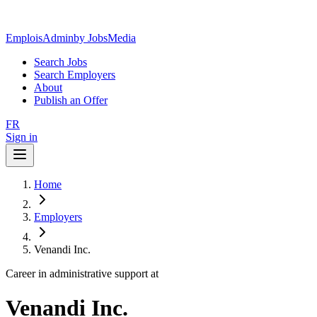
EmploisAdmin
by JobsMedia
Search Jobs
Search Employers
About
Publish an Offer
FR
Sign in
Home
Employers
Venandi Inc.
Career in administrative support at
Venandi Inc.