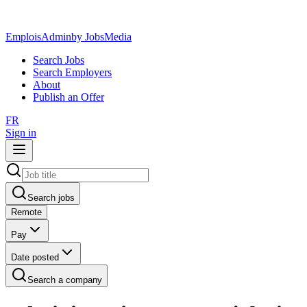
EmploisAdmin
by JobsMedia
Search Jobs
Search Employers
About
Publish an Offer
FR
Sign in
Search jobs
Remote
Pay
Date posted
Search a company