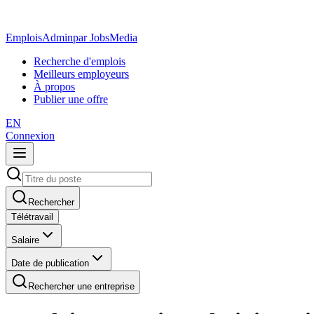
EmploisAdmin
par JobsMedia
Recherche d'emplois
Meilleurs employeurs
À propos
Publier une offre
EN
Connexion
Rechercher
Télétravail
Salaire
Date de publication
Rechercher une entreprise