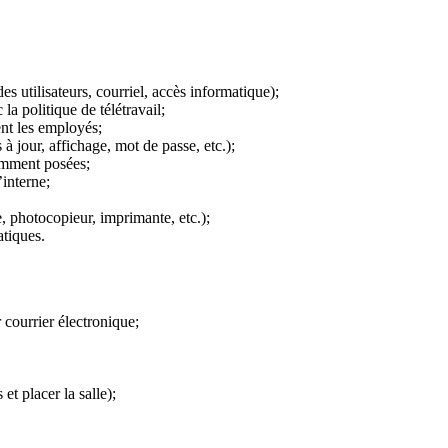
s utilisateurs, courriel, accès informatique);
a politique de télétravail;
nt les employés;
 jour, affichage, mot de passe, etc.);
emment posées;
’interne;
, photocopieur, imprimante, etc.);
atiques.
courrier électronique;
t placer la salle);