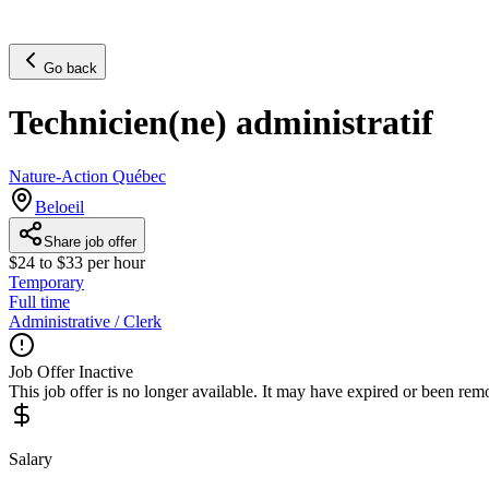
Go back
Technicien(ne) administratif
Nature-Action Québec
Beloeil
Share job offer
$24 to $33 per hour
Temporary
Full time
Administrative / Clerk
Job Offer Inactive
This job offer is no longer available. It may have expired or been re
Salary