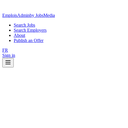
EmploisAdmin
by JobsMedia
Search Jobs
Search Employers
About
Publish an Offer
FR
Sign in