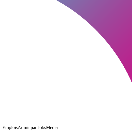
EmploisAdmin
par JobsMedia