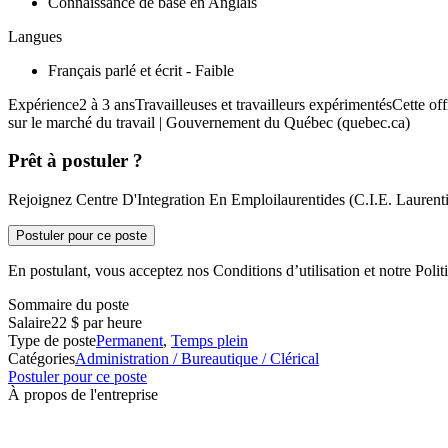
Connaissance de base en Anglais
Langues
Français parlé et écrit - Faible
Expérience2 à 3 ansTravailleuses et travailleurs expérimentésCette of
sur le marché du travail | Gouvernement du Québec (quebec.ca)
Prêt à postuler ?
Rejoignez Centre D'Integration En Emploilaurentides (C.I.E. Laurentid
Postuler pour ce poste
En postulant, vous acceptez nos Conditions d’utilisation et notre Politi
Sommaire du poste
Salaire
22 $ par heure
Type de poste
Permanent
,
Temps plein
Catégories
Administration / Bureautique / Clérical
Postuler pour ce poste
À propos de l'entreprise