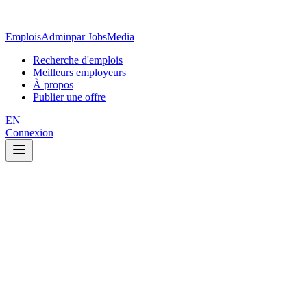
EmploisAdmin
par JobsMedia
Recherche d'emplois
Meilleurs employeurs
À propos
Publier une offre
EN
Connexion