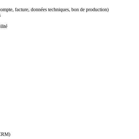
acompte, facture, données techniques, bon de production)
s
lité
, CRM)