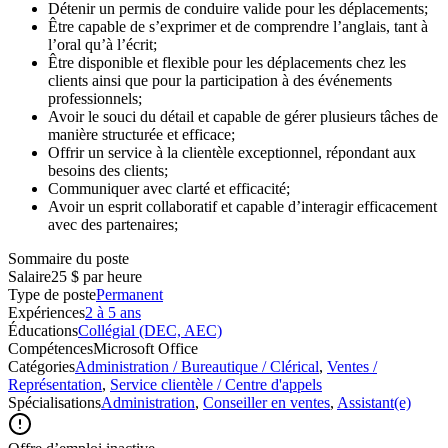
Détenir un permis de conduire valide pour les déplacements;
Être capable de s’exprimer et de comprendre l’anglais, tant à
l’oral qu’à l’écrit;
Être disponible et flexible pour les déplacements chez les
clients ainsi que pour la participation à des événements
professionnels;
Avoir le souci du détail et capable de gérer plusieurs tâches de
manière structurée et efficace;
Offrir un service à la clientèle exceptionnel, répondant aux
besoins des clients;
Communiquer avec clarté et efficacité;
Avoir un esprit collaboratif et capable d’interagir efficacement
avec des partenaires;
Sommaire du poste
Salaire
25 $ par heure
Type de poste
Permanent
Expériences
2 à 5 ans
Éducations
Collégial (DEC, AEC)
Compétences
Microsoft Office
Catégories
Administration / Bureautique / Clérical
,
Ventes /
Représentation
,
Service clientèle / Centre d'appels
Spécialisations
Administration
,
Conseiller en ventes
,
Assistant(e)